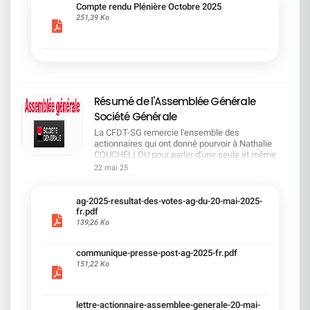
cadre du dialogue social.Bonne lecture !
Compte rendu Plénière Octobre 2025
251,39 Ko
Résumé de l'Assemblée Générale
Société Générale
La CFDT-SG remercie l'ensemble des
actionnaires qui ont donné pourvoir à Nathalie
COUCHELLOU pour parler d'une seule et même
voix.L'assemblée Générale s'est ouverte avec 4
22 mai 25
hommes à la tribune et 687 actionnaires dans la
salle.Le Directeur financier, Leopoldo ALVEAR, a
souligné la forte amélioration en 2024 de tous les
ag-2025-resultat-des-votes-ag-du-20-mai-2025-
facteurs financiers et le premier trimestre 2025
fr.pdf
encourageant.Le Directeur Général, Slawomir
139,26 Ko
KRUPA, a présenté les 4 priorité stratégiques pour
une création de valeur durable : Etre une banque
communique-presse-post-ag-2025-fr.pdf
solide. Etre une banque simple et intégrée. Etre
151,22 Ko
une banque efficace. Etre une banque rentable. Le
Directeur Général Délégué, Pierre PALMIERI, a
présenté la feuille de route en matière de
RSEVous pouvez retrouver les questions des
lettre-actionnaire-assemblee-generale-20-mai-
actionnaires dans la salle à partir de la page 7 de