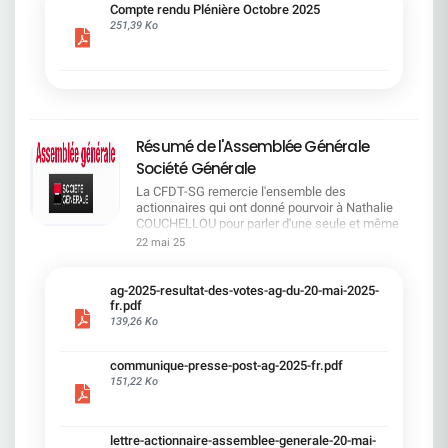
cadre du dialogue social.Bonne lecture !
Compte rendu Plénière Octobre 2025
251,39 Ko
Résumé de l'Assemblée Générale
Société Générale
La CFDT-SG remercie l'ensemble des
actionnaires qui ont donné pourvoir à Nathalie
COUCHELLOU pour parler d'une seule et même
voix.L'assemblée Générale s'est ouverte avec 4
22 mai 25
hommes à la tribune et 687 actionnaires dans la
salle.Le Directeur financier, Leopoldo ALVEAR, a
souligné la forte amélioration en 2024 de tous les
ag-2025-resultat-des-votes-ag-du-20-mai-2025-
facteurs financiers et le premier trimestre 2025
fr.pdf
encourageant.Le Directeur Général, Slawomir
139,26 Ko
KRUPA, a présenté les 4 priorité stratégiques pour
une création de valeur durable : Etre une banque
communique-presse-post-ag-2025-fr.pdf
solide. Etre une banque simple et intégrée. Etre
151,22 Ko
une banque efficace. Etre une banque rentable. Le
Directeur Général Délégué, Pierre PALMIERI, a
présenté la feuille de route en matière de
RSEVous pouvez retrouver les questions des
lettre-actionnaire-assemblee-generale-20-mai-
actionnaires dans la salle à partir de la page 7 de