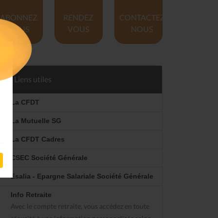
ABONNEZ
RENDEZ
CONTACTEZ
VOUS
VOUS
NOUS
Liens utiles
La CFDT
La Mutuelle SG
La CFDT Cadres
CSEC Société Générale
Esalia - Epargne Salariale Société Générale
Info Retraite
Avec le compte retraite, vous accédez en toute