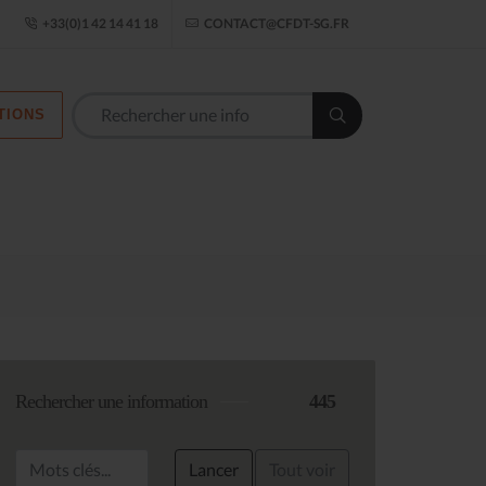
ogle Établissement
+33(0)1 42 14 41 18
CONTACT@CFDT-SG.FR
TIONS
Les commission
Rechercher une information
445
Lancer
Tout voir