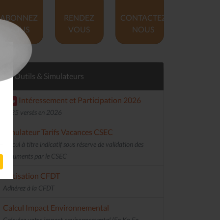
ABONNEZ
RENDEZ
CONTACTEZ
VOUS
VOUS
NOUS
Outils & Simulateurs
Intéressement et Participation 2026
new
2025 versés en 2026
Simulateur Tarifs Vacances CSEC
Calcul à titre indicatif sous réserve de validation des
documents par le CSEC
Cotisation CFDT
Adhérez à la CFDT
Calcul Impact Environnemental
Calculez votre impact environnemental (En Kg Eq.