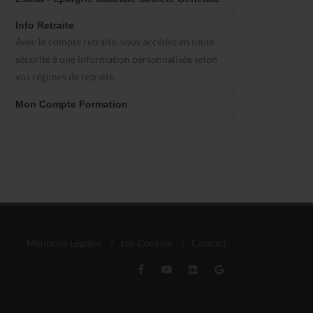
Info Retraite
Avec le compte retraite, vous accédez en toute
sécurité à une information personnalisée selon
vos régimes de retraite.
Mon Compte Formation
Mentions Légales
/
Les Cookies
/
Contact