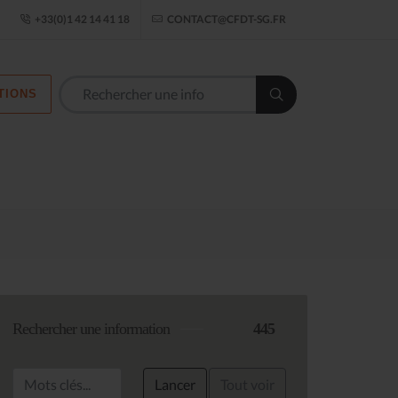
ogle Établissement
+33(0)1 42 14 41 18
CONTACT@CFDT-SG.FR
TIONS
Les commission
Rechercher une information
445
Lancer
Tout voir