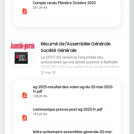
cadre du dialogue social.Bonne lecture !
Compte rendu Plénière Octobre 2025
251,39 Ko
Résumé de l'Assemblée Générale
Société Générale
La CFDT-SG remercie l'ensemble des
actionnaires qui ont donné pourvoir à Nathalie
COUCHELLOU pour parler d'une seule et même
voix.L'assemblée Générale s'est ouverte avec 4
22 mai 25
hommes à la tribune et 687 actionnaires dans la
salle.Le Directeur financier, Leopoldo ALVEAR, a
souligné la forte amélioration en 2024 de tous les
ag-2025-resultat-des-votes-ag-du-20-mai-2025-
facteurs financiers et le premier trimestre 2025
fr.pdf
encourageant.Le Directeur Général, Slawomir
139,26 Ko
KRUPA, a présenté les 4 priorité stratégiques pour
une création de valeur durable : Etre une banque
communique-presse-post-ag-2025-fr.pdf
solide. Etre une banque simple et intégrée. Etre
151,22 Ko
une banque efficace. Etre une banque rentable. Le
Directeur Général Délégué, Pierre PALMIERI, a
présenté la feuille de route en matière de
RSEVous pouvez retrouver les questions des
lettre-actionnaire-assemblee-generale-20-mai-
actionnaires dans la salle à partir de la page 7 de