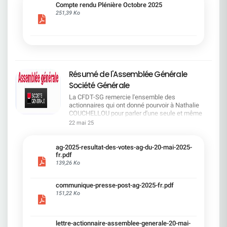
cadre du dialogue social.Bonne lecture !
Compte rendu Plénière Octobre 2025
251,39 Ko
Résumé de l'Assemblée Générale
Société Générale
La CFDT-SG remercie l'ensemble des
actionnaires qui ont donné pourvoir à Nathalie
COUCHELLOU pour parler d'une seule et même
voix.L'assemblée Générale s'est ouverte avec 4
22 mai 25
hommes à la tribune et 687 actionnaires dans la
salle.Le Directeur financier, Leopoldo ALVEAR, a
souligné la forte amélioration en 2024 de tous les
ag-2025-resultat-des-votes-ag-du-20-mai-2025-
facteurs financiers et le premier trimestre 2025
fr.pdf
encourageant.Le Directeur Général, Slawomir
139,26 Ko
KRUPA, a présenté les 4 priorité stratégiques pour
une création de valeur durable : Etre une banque
communique-presse-post-ag-2025-fr.pdf
solide. Etre une banque simple et intégrée. Etre
151,22 Ko
une banque efficace. Etre une banque rentable. Le
Directeur Général Délégué, Pierre PALMIERI, a
présenté la feuille de route en matière de
RSEVous pouvez retrouver les questions des
lettre-actionnaire-assemblee-generale-20-mai-
actionnaires dans la salle à partir de la page 7 de