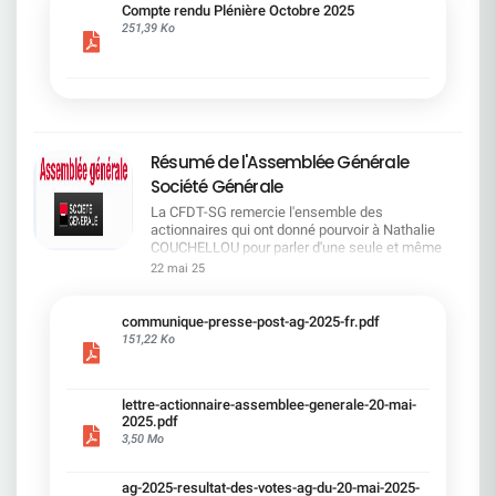
cadre du dialogue social.Bonne lecture !
Compte rendu Plénière Octobre 2025
251,39 Ko
Résumé de l'Assemblée Générale
Société Générale
La CFDT-SG remercie l'ensemble des
actionnaires qui ont donné pourvoir à Nathalie
COUCHELLOU pour parler d'une seule et même
voix.L'assemblée Générale s'est ouverte avec 4
22 mai 25
hommes à la tribune et 687 actionnaires dans la
salle.Le Directeur financier, Leopoldo ALVEAR, a
souligné la forte amélioration en 2024 de tous les
communique-presse-post-ag-2025-fr.pdf
facteurs financiers et le premier trimestre 2025
151,22 Ko
encourageant.Le Directeur Général, Slawomir
KRUPA, a présenté les 4 priorité stratégiques pour
une création de valeur durable : Etre une banque
lettre-actionnaire-assemblee-generale-20-mai-
solide. Etre une banque simple et intégrée. Etre
2025.pdf
une banque efficace. Etre une banque rentable. Le
3,50 Mo
Directeur Général Délégué, Pierre PALMIERI, a
présenté la feuille de route en matière de
RSEVous pouvez retrouver les questions des
ag-2025-resultat-des-votes-ag-du-20-mai-2025-
actionnaires dans la salle à partir de la page 7 de