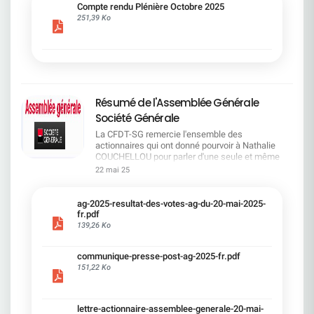
cadre du dialogue social.Bonne lecture !
Compte rendu Plénière Octobre 2025
251,39 Ko
Résumé de l'Assemblée Générale
Société Générale
La CFDT-SG remercie l'ensemble des
actionnaires qui ont donné pourvoir à Nathalie
COUCHELLOU pour parler d'une seule et même
voix.L'assemblée Générale s'est ouverte avec 4
22 mai 25
hommes à la tribune et 687 actionnaires dans la
salle.Le Directeur financier, Leopoldo ALVEAR, a
souligné la forte amélioration en 2024 de tous les
ag-2025-resultat-des-votes-ag-du-20-mai-2025-
facteurs financiers et le premier trimestre 2025
fr.pdf
encourageant.Le Directeur Général, Slawomir
139,26 Ko
KRUPA, a présenté les 4 priorité stratégiques pour
une création de valeur durable : Etre une banque
communique-presse-post-ag-2025-fr.pdf
solide. Etre une banque simple et intégrée. Etre
151,22 Ko
une banque efficace. Etre une banque rentable. Le
Directeur Général Délégué, Pierre PALMIERI, a
présenté la feuille de route en matière de
RSEVous pouvez retrouver les questions des
lettre-actionnaire-assemblee-generale-20-mai-
actionnaires dans la salle à partir de la page 7 de