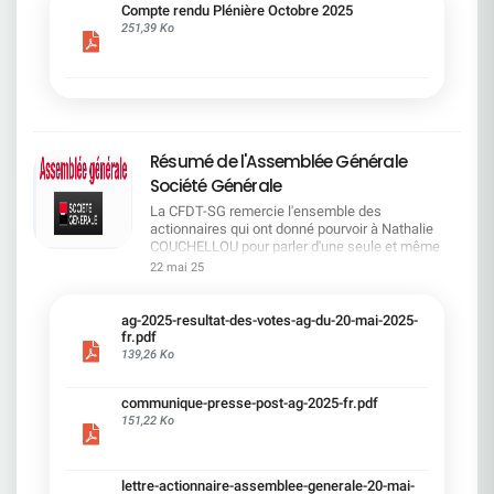
cadre du dialogue social.Bonne lecture !
Compte rendu Plénière Octobre 2025
251,39 Ko
Résumé de l'Assemblée Générale
Société Générale
La CFDT-SG remercie l'ensemble des
actionnaires qui ont donné pourvoir à Nathalie
COUCHELLOU pour parler d'une seule et même
voix.L'assemblée Générale s'est ouverte avec 4
22 mai 25
hommes à la tribune et 687 actionnaires dans la
salle.Le Directeur financier, Leopoldo ALVEAR, a
souligné la forte amélioration en 2024 de tous les
ag-2025-resultat-des-votes-ag-du-20-mai-2025-
facteurs financiers et le premier trimestre 2025
fr.pdf
encourageant.Le Directeur Général, Slawomir
139,26 Ko
KRUPA, a présenté les 4 priorité stratégiques pour
une création de valeur durable : Etre une banque
communique-presse-post-ag-2025-fr.pdf
solide. Etre une banque simple et intégrée. Etre
151,22 Ko
une banque efficace. Etre une banque rentable. Le
Directeur Général Délégué, Pierre PALMIERI, a
présenté la feuille de route en matière de
RSEVous pouvez retrouver les questions des
lettre-actionnaire-assemblee-generale-20-mai-
actionnaires dans la salle à partir de la page 7 de