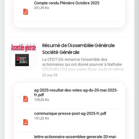
cadre du dialogue social.Bonne lecture !
Compte rendu Plénière Octobre 2025
251,39 Ko
Résumé de l'Assemblée Générale
Société Générale
La CFDT-SG remercie l'ensemble des
actionnaires qui ont donné pourvoir à Nathalie
COUCHELLOU pour parler d'une seule et même
voix.L'assemblée Générale s'est ouverte avec 4
22 mai 25
hommes à la tribune et 687 actionnaires dans la
salle.Le Directeur financier, Leopoldo ALVEAR, a
souligné la forte amélioration en 2024 de tous les
ag-2025-resultat-des-votes-ag-du-20-mai-2025-
facteurs financiers et le premier trimestre 2025
fr.pdf
encourageant.Le Directeur Général, Slawomir
139,26 Ko
KRUPA, a présenté les 4 priorité stratégiques pour
une création de valeur durable : Etre une banque
communique-presse-post-ag-2025-fr.pdf
solide. Etre une banque simple et intégrée. Etre
151,22 Ko
une banque efficace. Etre une banque rentable. Le
Directeur Général Délégué, Pierre PALMIERI, a
présenté la feuille de route en matière de
RSEVous pouvez retrouver les questions des
lettre-actionnaire-assemblee-generale-20-mai-
actionnaires dans la salle à partir de la page 7 de