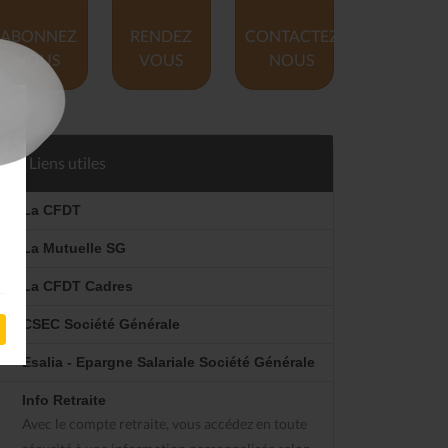
ABONNEZ
RENDEZ
CONTACTEZ
VOUS
VOUS
NOUS
Liens utiles
La CFDT
La Mutuelle SG
La CFDT Cadres
CSEC Société Générale
Esalia - Epargne Salariale Société Générale
Info Retraite
Avec le compte retraite, vous accédez en toute