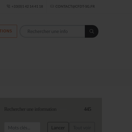
ogle Établissement
+33(0)1 42 14 41 18
CONTACT@CFDT-SG.FR
TIONS
Les commission
Rechercher une information
445
Lancer
Tout voir