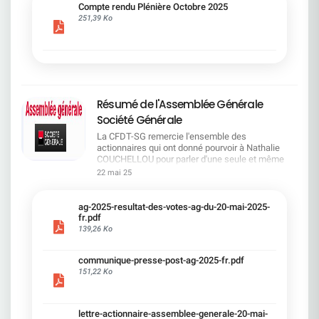
cadre du dialogue social.Bonne lecture !
Compte rendu Plénière Octobre 2025
251,39 Ko
Résumé de l'Assemblée Générale
Société Générale
La CFDT-SG remercie l'ensemble des
actionnaires qui ont donné pourvoir à Nathalie
COUCHELLOU pour parler d'une seule et même
voix.L'assemblée Générale s'est ouverte avec 4
22 mai 25
hommes à la tribune et 687 actionnaires dans la
salle.Le Directeur financier, Leopoldo ALVEAR, a
souligné la forte amélioration en 2024 de tous les
ag-2025-resultat-des-votes-ag-du-20-mai-2025-
facteurs financiers et le premier trimestre 2025
fr.pdf
encourageant.Le Directeur Général, Slawomir
139,26 Ko
KRUPA, a présenté les 4 priorité stratégiques pour
une création de valeur durable : Etre une banque
communique-presse-post-ag-2025-fr.pdf
solide. Etre une banque simple et intégrée. Etre
151,22 Ko
une banque efficace. Etre une banque rentable. Le
Directeur Général Délégué, Pierre PALMIERI, a
présenté la feuille de route en matière de
RSEVous pouvez retrouver les questions des
lettre-actionnaire-assemblee-generale-20-mai-
actionnaires dans la salle à partir de la page 7 de