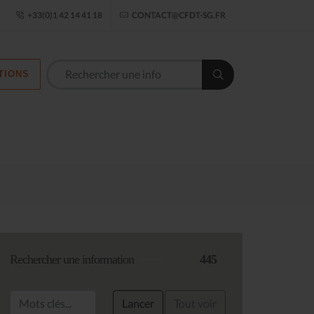
ogle Établissement
+33(0)1 42 14 41 18
CONTACT@CFDT-SG.FR
TIONS
Les commission
Rechercher une information
445
Lancer
Tout voir