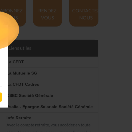
ABONNEZ
RENDEZ
CONTACTEZ
VOUS
VOUS
NOUS
Liens utiles
La CFDT
La Mutuelle SG
La CFDT Cadres
CSEC Société Générale
Esalia - Epargne Salariale Société Générale
Info Retraite
Avec le compte retraite, vous accédez en toute