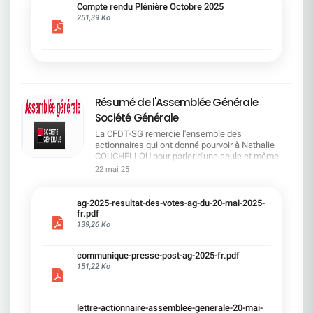
cadre du dialogue social.Bonne lecture !
Compte rendu Plénière Octobre 2025
251,39 Ko
Résumé de l'Assemblée Générale
Société Générale
La CFDT-SG remercie l'ensemble des
actionnaires qui ont donné pourvoir à Nathalie
COUCHELLOU pour parler d'une seule et même
voix.L'assemblée Générale s'est ouverte avec 4
22 mai 25
hommes à la tribune et 687 actionnaires dans la
salle.Le Directeur financier, Leopoldo ALVEAR, a
souligné la forte amélioration en 2024 de tous les
ag-2025-resultat-des-votes-ag-du-20-mai-2025-
facteurs financiers et le premier trimestre 2025
fr.pdf
encourageant.Le Directeur Général, Slawomir
139,26 Ko
KRUPA, a présenté les 4 priorité stratégiques pour
une création de valeur durable : Etre une banque
communique-presse-post-ag-2025-fr.pdf
solide. Etre une banque simple et intégrée. Etre
151,22 Ko
une banque efficace. Etre une banque rentable. Le
Directeur Général Délégué, Pierre PALMIERI, a
présenté la feuille de route en matière de
RSEVous pouvez retrouver les questions des
lettre-actionnaire-assemblee-generale-20-mai-
actionnaires dans la salle à partir de la page 7 de