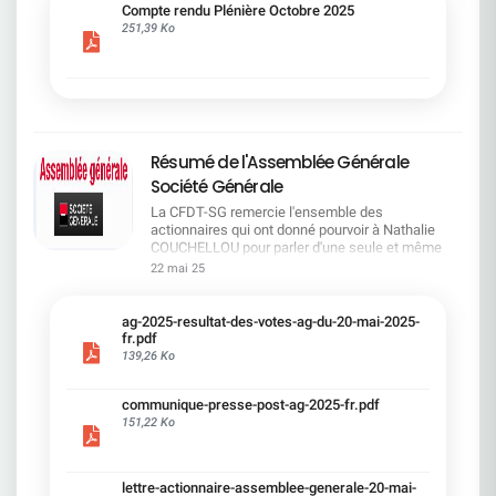
cadre du dialogue social.Bonne lecture !
Compte rendu Plénière Octobre 2025
251,39 Ko
Résumé de l'Assemblée Générale
Société Générale
La CFDT-SG remercie l'ensemble des
actionnaires qui ont donné pourvoir à Nathalie
COUCHELLOU pour parler d'une seule et même
voix.L'assemblée Générale s'est ouverte avec 4
22 mai 25
hommes à la tribune et 687 actionnaires dans la
salle.Le Directeur financier, Leopoldo ALVEAR, a
souligné la forte amélioration en 2024 de tous les
ag-2025-resultat-des-votes-ag-du-20-mai-2025-
facteurs financiers et le premier trimestre 2025
fr.pdf
encourageant.Le Directeur Général, Slawomir
139,26 Ko
KRUPA, a présenté les 4 priorité stratégiques pour
une création de valeur durable : Etre une banque
communique-presse-post-ag-2025-fr.pdf
solide. Etre une banque simple et intégrée. Etre
151,22 Ko
une banque efficace. Etre une banque rentable. Le
Directeur Général Délégué, Pierre PALMIERI, a
présenté la feuille de route en matière de
RSEVous pouvez retrouver les questions des
lettre-actionnaire-assemblee-generale-20-mai-
actionnaires dans la salle à partir de la page 7 de