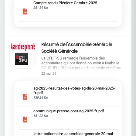
cadre du dialogue social.Bonne lecture !
Compte rendu Plénière Octobre 2025
251,39 Ko
Résumé de l'Assemblée Générale
Société Générale
La CFDT-SG remercie l'ensemble des
actionnaires qui ont donné pourvoir à Nathalie
COUCHELLOU pour parler d'une seule et même
voix.L'assemblée Générale s'est ouverte avec 4
22 mai 25
hommes à la tribune et 687 actionnaires dans la
salle.Le Directeur financier, Leopoldo ALVEAR, a
souligné la forte amélioration en 2024 de tous les
ag-2025-resultat-des-votes-ag-du-20-mai-2025-
facteurs financiers et le premier trimestre 2025
fr.pdf
encourageant.Le Directeur Général, Slawomir
139,26 Ko
KRUPA, a présenté les 4 priorité stratégiques pour
une création de valeur durable : Etre une banque
communique-presse-post-ag-2025-fr.pdf
solide. Etre une banque simple et intégrée. Etre
151,22 Ko
une banque efficace. Etre une banque rentable. Le
Directeur Général Délégué, Pierre PALMIERI, a
présenté la feuille de route en matière de
RSEVous pouvez retrouver les questions des
lettre-actionnaire-assemblee-generale-20-mai-
actionnaires dans la salle à partir de la page 7 de