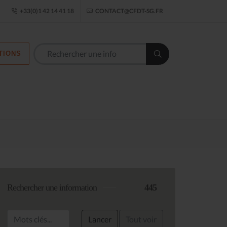
ogle Établissement
+33(0)1 42 14 41 18
CONTACT@CFDT-SG.FR
TIONS
Les commission
Rechercher une information
445
Lancer
Tout voir