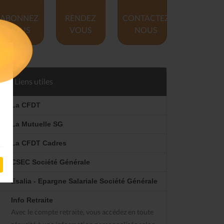
ABONNEZ
RENDEZ
CONTACTEZ
VOUS
VOUS
NOUS
Liens utiles
La CFDT
La Mutuelle SG
La CFDT Cadres
CSEC Société Générale
Esalia - Epargne Salariale Société Générale
Info Retraite
Avec le compte retraite, vous accédez en toute