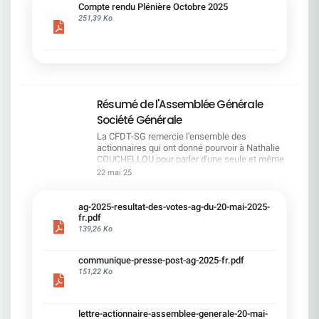
cadre du dialogue social.Bonne lecture !
Compte rendu Plénière Octobre 2025
251,39 Ko
Résumé de l'Assemblée Générale
Société Générale
La CFDT-SG remercie l'ensemble des
actionnaires qui ont donné pourvoir à Nathalie
COUCHELLOU pour parler d'une seule et même
voix.L'assemblée Générale s'est ouverte avec 4
22 mai 25
hommes à la tribune et 687 actionnaires dans la
salle.Le Directeur financier, Leopoldo ALVEAR, a
souligné la forte amélioration en 2024 de tous les
ag-2025-resultat-des-votes-ag-du-20-mai-2025-
facteurs financiers et le premier trimestre 2025
fr.pdf
encourageant.Le Directeur Général, Slawomir
139,26 Ko
KRUPA, a présenté les 4 priorité stratégiques pour
une création de valeur durable : Etre une banque
communique-presse-post-ag-2025-fr.pdf
solide. Etre une banque simple et intégrée. Etre
151,22 Ko
une banque efficace. Etre une banque rentable. Le
Directeur Général Délégué, Pierre PALMIERI, a
présenté la feuille de route en matière de
RSEVous pouvez retrouver les questions des
lettre-actionnaire-assemblee-generale-20-mai-
actionnaires dans la salle à partir de la page 7 de