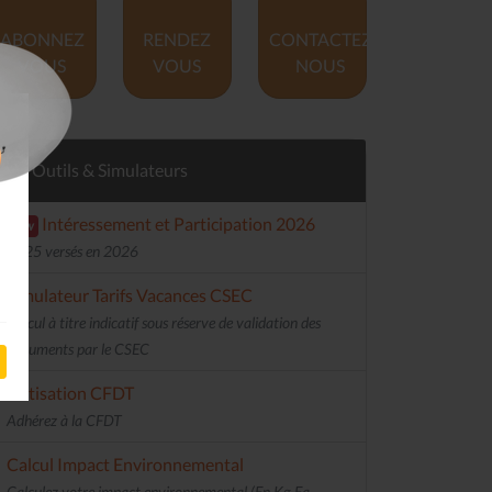
ABONNEZ
RENDEZ
CONTACTEZ
VOUS
VOUS
NOUS
Outils & Simulateurs
Intéressement et Participation 2026
new
2025 versés en 2026
Simulateur Tarifs Vacances CSEC
Calcul à titre indicatif sous réserve de validation des
documents par le CSEC
Cotisation CFDT
Adhérez à la CFDT
Calcul Impact Environnemental
Calculez votre impact environnemental (En Kg Eq.