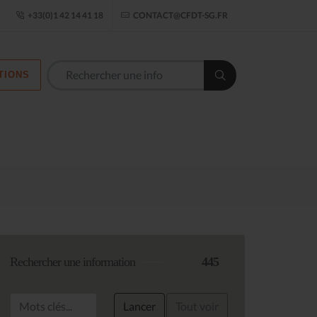
ogle Établissement
+33(0)1 42 14 41 18
CONTACT@CFDT-SG.FR
TIONS
Les commission
Rechercher une information
445
Lancer
Tout voir