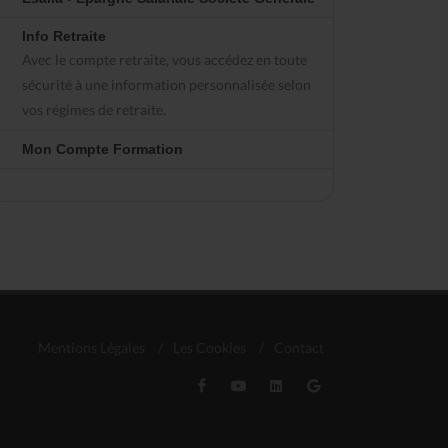
Info Retraite
Avec le compte retraite, vous accédez en toute
sécurité à une information personnalisée selon
vos régimes de retraite.
Mon Compte Formation
Mentions Légales
/
Les Cookies
/
Contact