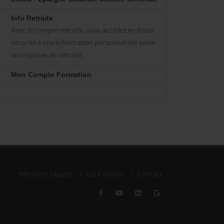
Info Retraite
Avec le compte retraite, vous accédez en toute
sécurité à une information personnalisée selon
vos régimes de retraite.
Mon Compte Formation
Mentions Légales
/
Les Cookies
/
Contact