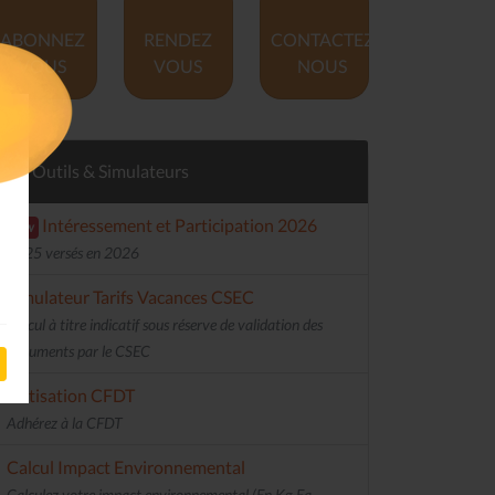
ABONNEZ
RENDEZ
CONTACTEZ
VOUS
VOUS
NOUS
Outils & Simulateurs
Intéressement et Participation 2026
new
2025 versés en 2026
Simulateur Tarifs Vacances CSEC
Calcul à titre indicatif sous réserve de validation des
documents par le CSEC
Cotisation CFDT
Adhérez à la CFDT
Calcul Impact Environnemental
Calculez votre impact environnemental (En Kg Eq.