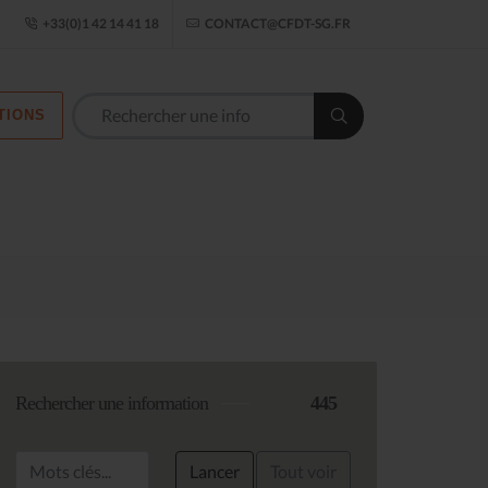
ogle Établissement
+33(0)1 42 14 41 18
CONTACT@CFDT-SG.FR
TIONS
Les commission
Rechercher une information
445
Lancer
Tout voir