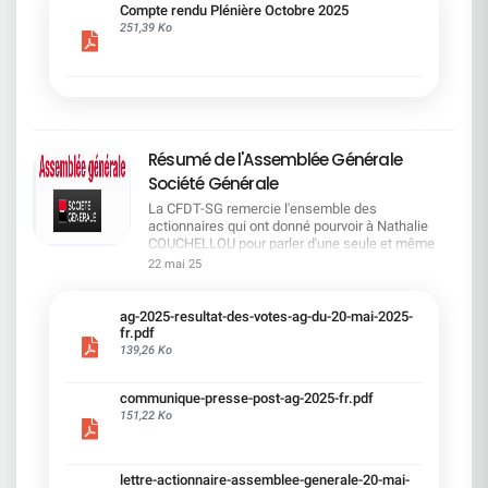
cadre du dialogue social.Bonne lecture !
Compte rendu Plénière Octobre 2025
251,39 Ko
Résumé de l'Assemblée Générale
Société Générale
La CFDT-SG remercie l'ensemble des
actionnaires qui ont donné pourvoir à Nathalie
COUCHELLOU pour parler d'une seule et même
voix.L'assemblée Générale s'est ouverte avec 4
22 mai 25
hommes à la tribune et 687 actionnaires dans la
salle.Le Directeur financier, Leopoldo ALVEAR, a
souligné la forte amélioration en 2024 de tous les
ag-2025-resultat-des-votes-ag-du-20-mai-2025-
facteurs financiers et le premier trimestre 2025
fr.pdf
encourageant.Le Directeur Général, Slawomir
139,26 Ko
KRUPA, a présenté les 4 priorité stratégiques pour
une création de valeur durable : Etre une banque
communique-presse-post-ag-2025-fr.pdf
solide. Etre une banque simple et intégrée. Etre
151,22 Ko
une banque efficace. Etre une banque rentable. Le
Directeur Général Délégué, Pierre PALMIERI, a
présenté la feuille de route en matière de
RSEVous pouvez retrouver les questions des
lettre-actionnaire-assemblee-generale-20-mai-
actionnaires dans la salle à partir de la page 7 de