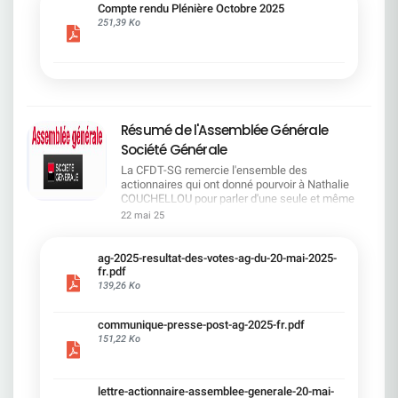
cadre du dialogue social.Bonne lecture !
Compte rendu Plénière Octobre 2025
251,39 Ko
Résumé de l'Assemblée Générale
Société Générale
La CFDT-SG remercie l'ensemble des
actionnaires qui ont donné pourvoir à Nathalie
COUCHELLOU pour parler d'une seule et même
voix.L'assemblée Générale s'est ouverte avec 4
22 mai 25
hommes à la tribune et 687 actionnaires dans la
salle.Le Directeur financier, Leopoldo ALVEAR, a
souligné la forte amélioration en 2024 de tous les
ag-2025-resultat-des-votes-ag-du-20-mai-2025-
facteurs financiers et le premier trimestre 2025
fr.pdf
encourageant.Le Directeur Général, Slawomir
139,26 Ko
KRUPA, a présenté les 4 priorité stratégiques pour
une création de valeur durable : Etre une banque
communique-presse-post-ag-2025-fr.pdf
solide. Etre une banque simple et intégrée. Etre
151,22 Ko
une banque efficace. Etre une banque rentable. Le
Directeur Général Délégué, Pierre PALMIERI, a
présenté la feuille de route en matière de
RSEVous pouvez retrouver les questions des
lettre-actionnaire-assemblee-generale-20-mai-
actionnaires dans la salle à partir de la page 7 de