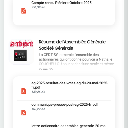
cadre du dialogue social.Bonne lecture !
Compte rendu Plénière Octobre 2025
251,39 Ko
Résumé de l'Assemblée Générale
Société Générale
La CFDT-SG remercie l'ensemble des
actionnaires qui ont donné pourvoir à Nathalie
COUCHELLOU pour parler d'une seule et même
voix.L'assemblée Générale s'est ouverte avec 4
22 mai 25
hommes à la tribune et 687 actionnaires dans la
salle.Le Directeur financier, Leopoldo ALVEAR, a
souligné la forte amélioration en 2024 de tous les
ag-2025-resultat-des-votes-ag-du-20-mai-2025-
facteurs financiers et le premier trimestre 2025
fr.pdf
encourageant.Le Directeur Général, Slawomir
139,26 Ko
KRUPA, a présenté les 4 priorité stratégiques pour
une création de valeur durable : Etre une banque
communique-presse-post-ag-2025-fr.pdf
solide. Etre une banque simple et intégrée. Etre
151,22 Ko
une banque efficace. Etre une banque rentable. Le
Directeur Général Délégué, Pierre PALMIERI, a
présenté la feuille de route en matière de
RSEVous pouvez retrouver les questions des
lettre-actionnaire-assemblee-generale-20-mai-
actionnaires dans la salle à partir de la page 7 de