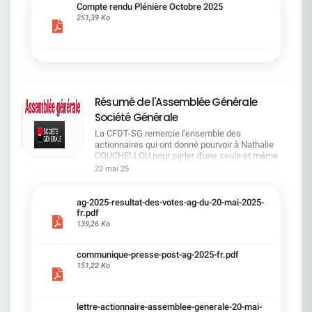
cadre du dialogue social.Bonne lecture !
Compte rendu Plénière Octobre 2025
251,39 Ko
Résumé de l'Assemblée Générale
Société Générale
La CFDT-SG remercie l'ensemble des
actionnaires qui ont donné pourvoir à Nathalie
COUCHELLOU pour parler d'une seule et même
voix.L'assemblée Générale s'est ouverte avec 4
22 mai 25
hommes à la tribune et 687 actionnaires dans la
salle.Le Directeur financier, Leopoldo ALVEAR, a
souligné la forte amélioration en 2024 de tous les
ag-2025-resultat-des-votes-ag-du-20-mai-2025-
facteurs financiers et le premier trimestre 2025
fr.pdf
encourageant.Le Directeur Général, Slawomir
139,26 Ko
KRUPA, a présenté les 4 priorité stratégiques pour
une création de valeur durable : Etre une banque
communique-presse-post-ag-2025-fr.pdf
solide. Etre une banque simple et intégrée. Etre
151,22 Ko
une banque efficace. Etre une banque rentable. Le
Directeur Général Délégué, Pierre PALMIERI, a
présenté la feuille de route en matière de
RSEVous pouvez retrouver les questions des
lettre-actionnaire-assemblee-generale-20-mai-
actionnaires dans la salle à partir de la page 7 de