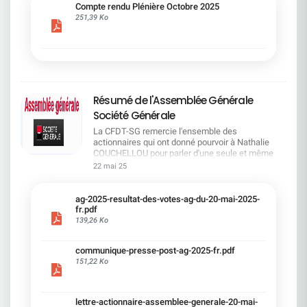
cadre du dialogue social.Bonne lecture !
Compte rendu Plénière Octobre 2025
251,39 Ko
Résumé de l'Assemblée Générale
Société Générale
La CFDT-SG remercie l'ensemble des
actionnaires qui ont donné pourvoir à Nathalie
COUCHELLOU pour parler d'une seule et même
voix.L'assemblée Générale s'est ouverte avec 4
22 mai 25
hommes à la tribune et 687 actionnaires dans la
salle.Le Directeur financier, Leopoldo ALVEAR, a
souligné la forte amélioration en 2024 de tous les
ag-2025-resultat-des-votes-ag-du-20-mai-2025-
facteurs financiers et le premier trimestre 2025
fr.pdf
encourageant.Le Directeur Général, Slawomir
139,26 Ko
KRUPA, a présenté les 4 priorité stratégiques pour
une création de valeur durable : Etre une banque
communique-presse-post-ag-2025-fr.pdf
solide. Etre une banque simple et intégrée. Etre
151,22 Ko
une banque efficace. Etre une banque rentable. Le
Directeur Général Délégué, Pierre PALMIERI, a
présenté la feuille de route en matière de
RSEVous pouvez retrouver les questions des
lettre-actionnaire-assemblee-generale-20-mai-
actionnaires dans la salle à partir de la page 7 de