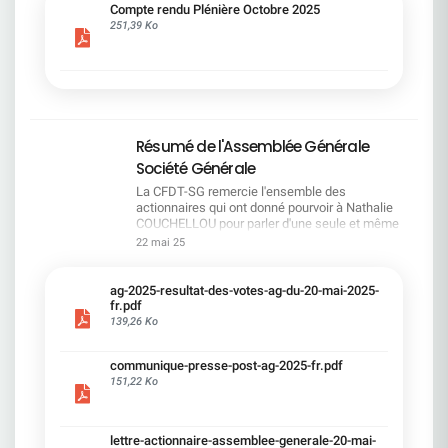
cadre du dialogue social.Bonne lecture !
Compte rendu Plénière Octobre 2025
251,39 Ko
Résumé de l'Assemblée Générale
Société Générale
La CFDT-SG remercie l'ensemble des
actionnaires qui ont donné pourvoir à Nathalie
COUCHELLOU pour parler d'une seule et même
voix.L'assemblée Générale s'est ouverte avec 4
22 mai 25
hommes à la tribune et 687 actionnaires dans la
salle.Le Directeur financier, Leopoldo ALVEAR, a
souligné la forte amélioration en 2024 de tous les
ag-2025-resultat-des-votes-ag-du-20-mai-2025-
facteurs financiers et le premier trimestre 2025
fr.pdf
encourageant.Le Directeur Général, Slawomir
139,26 Ko
KRUPA, a présenté les 4 priorité stratégiques pour
une création de valeur durable : Etre une banque
communique-presse-post-ag-2025-fr.pdf
solide. Etre une banque simple et intégrée. Etre
151,22 Ko
une banque efficace. Etre une banque rentable. Le
Directeur Général Délégué, Pierre PALMIERI, a
présenté la feuille de route en matière de
RSEVous pouvez retrouver les questions des
lettre-actionnaire-assemblee-generale-20-mai-
actionnaires dans la salle à partir de la page 7 de