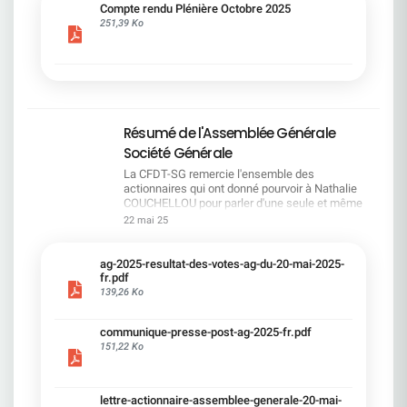
cadre du dialogue social.Bonne lecture !
Compte rendu Plénière Octobre 2025
251,39 Ko
Résumé de l'Assemblée Générale
Société Générale
La CFDT-SG remercie l'ensemble des
actionnaires qui ont donné pourvoir à Nathalie
COUCHELLOU pour parler d'une seule et même
voix.L'assemblée Générale s'est ouverte avec 4
22 mai 25
hommes à la tribune et 687 actionnaires dans la
salle.Le Directeur financier, Leopoldo ALVEAR, a
souligné la forte amélioration en 2024 de tous les
ag-2025-resultat-des-votes-ag-du-20-mai-2025-
facteurs financiers et le premier trimestre 2025
fr.pdf
encourageant.Le Directeur Général, Slawomir
139,26 Ko
KRUPA, a présenté les 4 priorité stratégiques pour
une création de valeur durable : Etre une banque
communique-presse-post-ag-2025-fr.pdf
solide. Etre une banque simple et intégrée. Etre
151,22 Ko
une banque efficace. Etre une banque rentable. Le
Directeur Général Délégué, Pierre PALMIERI, a
présenté la feuille de route en matière de
RSEVous pouvez retrouver les questions des
lettre-actionnaire-assemblee-generale-20-mai-
actionnaires dans la salle à partir de la page 7 de